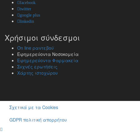
facebook
twitter
google plus
linkedin
Χρήσιμοι σύνδεσμοι
On line ραντεβού
Εφημερεύοντα Νοσοκομεία
Εφημερεύοντα Φαρμακεία
Συχνές ερωτήσεις
Χάρτης ιστοχώρου
Σχετικά με τα Cookies
GDPR πολιτική απορρήτου