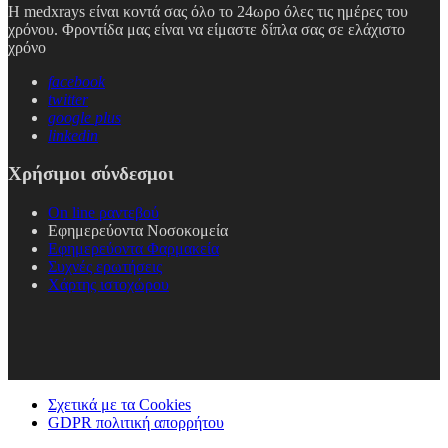
Η medxrays είναι κοντά σας όλο το 24ωρο όλες τις ημέρες του
χρόνου. Φροντίδα μας είναι να είμαστε δίπλα σας σε ελάχιστο
χρόνο
facebook
twitter
google plus
linkedin
Χρήσιμοι σύνδεσμοι
On line ραντεβού
Εφημερεύοντα Νοσοκομεία
Εφημερεύοντα Φαρμακεία
Συχνές ερωτήσεις
Χάρτης ιστοχώρου
Σχετικά με τα Cookies
GDPR πολιτική απορρήτου